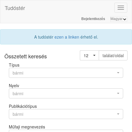
Tudóstér
Toggl
naviga
Bejelentkezés
A tudóstér
ezen a linken
érhető el.
Összetett keresés
12
találat/oldal
Típus
bármi
Nyelv
bármi
Publikációtípus
bármi
Műfaji megnevezés