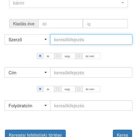
bármi
Kiadás éve
Szerző
és
vagy
de nem
Cím
és
vagy
de nem
Folyóiratcím
Keresési feltétel(ek) törlése