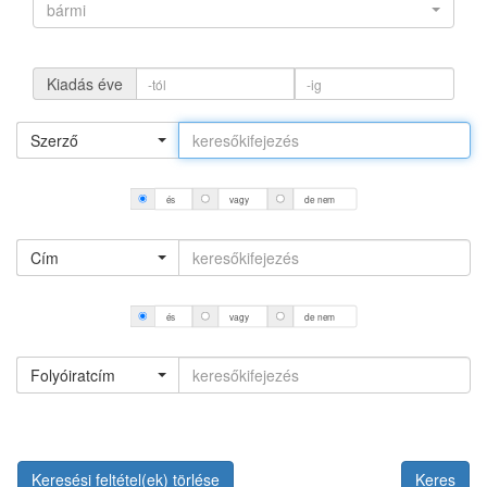
bármi
Kiadás éve
Szerző
és
vagy
de nem
Cím
és
vagy
de nem
Folyóiratcím
Keresési feltétel(ek) törlése