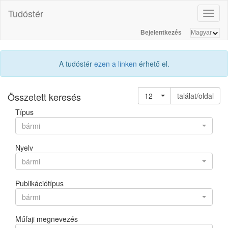
Tudóstér
Toggl
naviga
Bejelentkezés
A tudóstér
ezen a linken
érhető el.
Összetett keresés
12
találat/oldal
Típus
bármi
Nyelv
bármi
Publikációtípus
bármi
Műfaji megnevezés