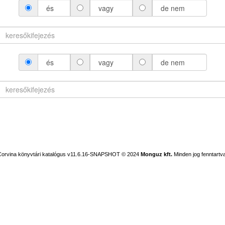
és
vagy
de nem
és
vagy
de nem
Corvina könyvtári katalógus v11.6.16-SNAPSHOT
© 2024
Monguz kft.
Minden jog fenntartva