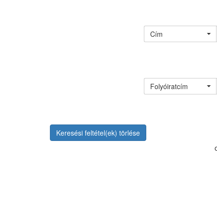
Cím
Folyóiratcím
Keresési feltétel(ek) törlése