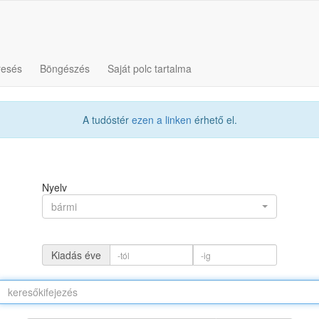
resés
Böngészés
Saját polc tartalma
A tudóstér
ezen a linken
érhető el.
Nyelv
bármi
Kiadás éve