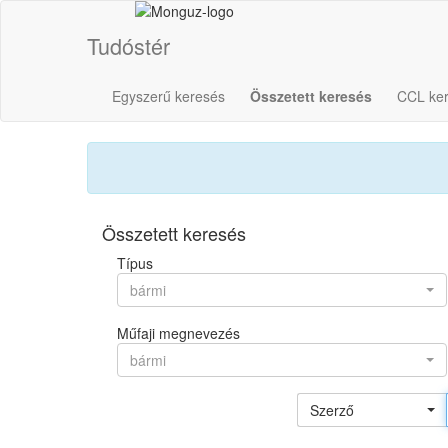
Tudóstér
Egyszerű keresés
Összetett keresés
CCL ke
Összetett keresés
Típus
bármi
Műfaji megnevezés
bármi
Szerző