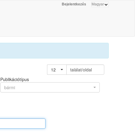
Bejelentkezés
12
találat/oldal
Publikációtípus
bármi