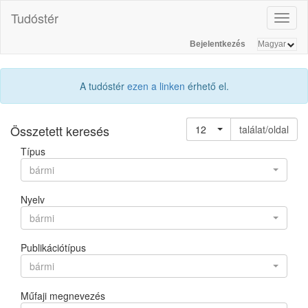
Tudóstér
Toggl
naviga
Bejelentkezés
A tudóstér
ezen a linken
érhető el.
Összetett keresés
12
találat/oldal
Típus
bármi
Nyelv
bármi
Publikációtípus
bármi
Műfaji megnevezés