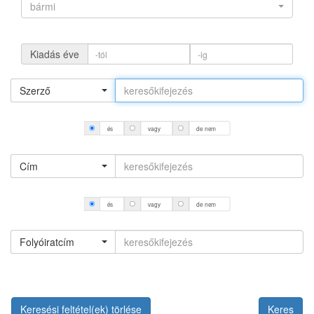
bármi
Kiadás éve
Szerző
és
vagy
de nem
Cím
és
vagy
de nem
Folyóiratcím
Keresési feltétel(ek) törlése