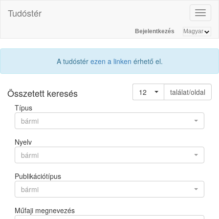
Tudóstér
Toggl
naviga
Bejelentkezés
A tudóstér
ezen a linken
érhető el.
Összetett keresés
12
találat/oldal
Típus
bármi
Nyelv
bármi
Publikációtípus
bármi
Műfaji megnevezés