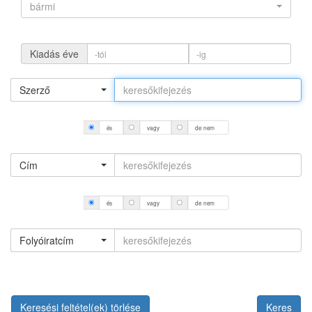
bármi
Kiadás éve
Szerző
és
vagy
de nem
Cím
és
vagy
de nem
Folyóiratcím
Keresési feltétel(ek) törlése