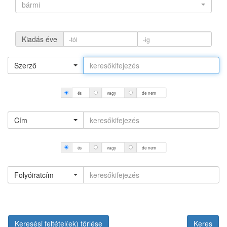
bármi
Kiadás éve
Szerző
és
vagy
de nem
Cím
és
vagy
de nem
Folyóiratcím
Keresési feltétel(ek) törlése