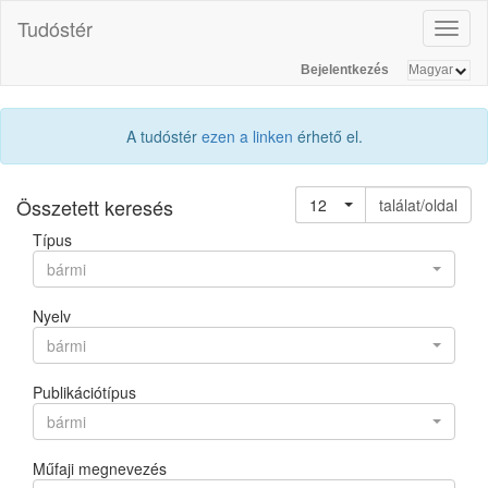
Tudóstér
Toggl
naviga
Bejelentkezés
A tudóstér
ezen a linken
érhető el.
Összetett keresés
12
találat/oldal
Típus
bármi
Nyelv
bármi
Publikációtípus
bármi
Műfaji megnevezés