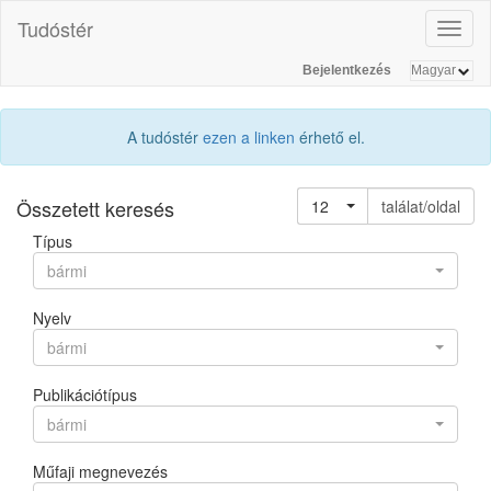
Tudóstér
Toggl
naviga
Bejelentkezés
A tudóstér
ezen a linken
érhető el.
Összetett keresés
12
találat/oldal
Típus
bármi
Nyelv
bármi
Publikációtípus
bármi
Műfaji megnevezés