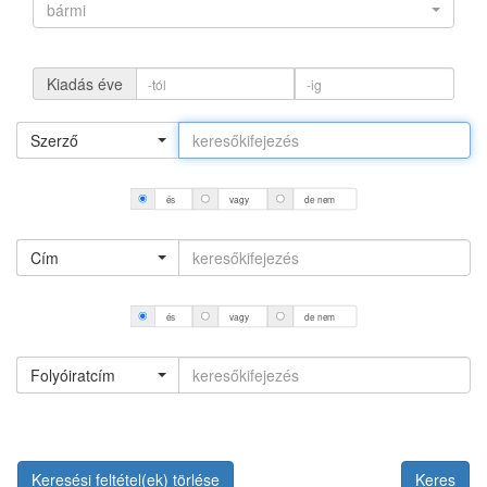
bármi
Kiadás éve
Szerző
és
vagy
de nem
Cím
és
vagy
de nem
Folyóiratcím
Keresési feltétel(ek) törlése