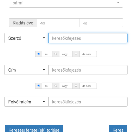
bármi
Kiadás éve
Szerző
és
vagy
de nem
Cím
és
vagy
de nem
Folyóiratcím
Keresési feltétel(ek) törlése