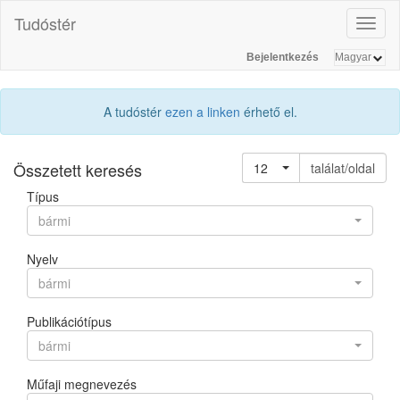
Tudóstér
Toggl
naviga
Bejelentkezés
A tudóstér
ezen a linken
érhető el.
Összetett keresés
12
találat/oldal
Típus
bármi
Nyelv
bármi
Publikációtípus
bármi
Műfaji megnevezés