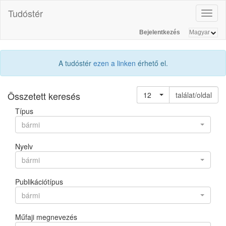
Tudóstér
Toggl
naviga
Bejelentkezés
A tudóstér
ezen a linken
érhető el.
Összetett keresés
12
találat/oldal
Típus
bármi
Nyelv
bármi
Publikációtípus
bármi
Műfaji megnevezés