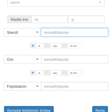
bármi
Kiadás éve
Szerző
és
vagy
de nem
Cím
és
vagy
de nem
Folyóiratcím
Keresési feltétel(ek) törlése