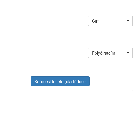
Cím
Folyóiratcím
Keresési feltétel(ek) törlése