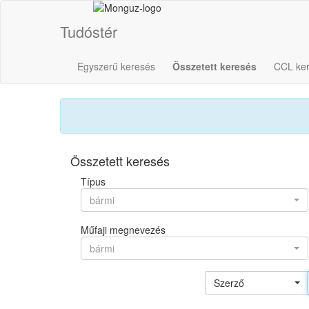
Tudóstér
Egyszerű keresés
Összetett keresés
CCL ke
Összetett keresés
Típus
bármi
Műfaji megnevezés
bármi
Szerző