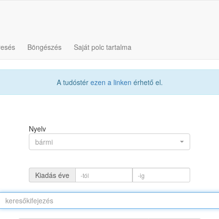
resés
Böngészés
Saját polc tartalma
A tudóstér
ezen a linken
érhető el.
Nyelv
bármi
Kiadás éve