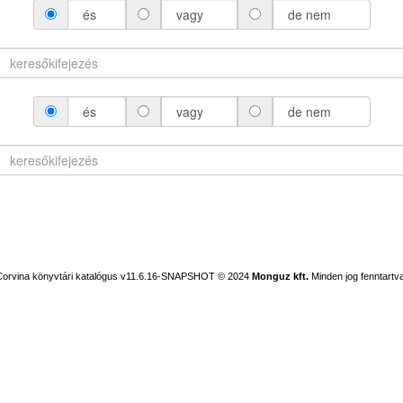
és
vagy
de nem
és
vagy
de nem
Corvina könyvtári katalógus v11.6.16-SNAPSHOT
© 2024
Monguz kft.
Minden jog fenntartva