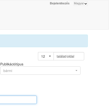
Bejelentkezés
12
találat/oldal
Publikációtípus
bármi