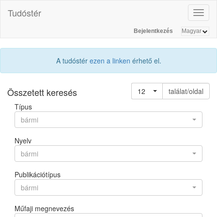
Tudóstér
Toggl
naviga
Bejelentkezés
A tudóstér
ezen a linken
érhető el.
Összetett keresés
12
találat/oldal
Típus
bármi
Nyelv
bármi
Publikációtípus
bármi
Műfaji megnevezés