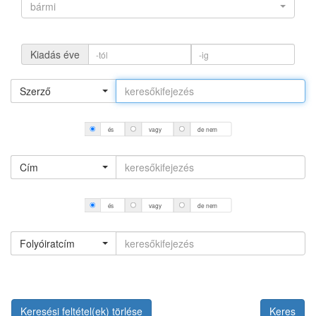
bármi
Kiadás éve
Szerző
és
vagy
de nem
Cím
és
vagy
de nem
Folyóiratcím
Keresési feltétel(ek) törlése