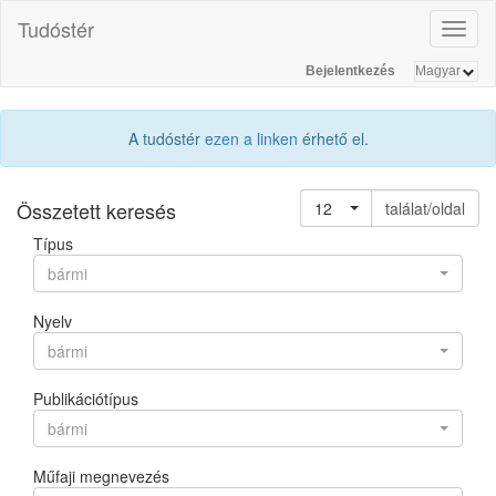
Tudóstér
Toggl
naviga
Bejelentkezés
A tudóstér
ezen a linken
érhető el.
Összetett keresés
12
találat/oldal
Típus
bármi
Nyelv
bármi
Publikációtípus
bármi
Műfaji megnevezés