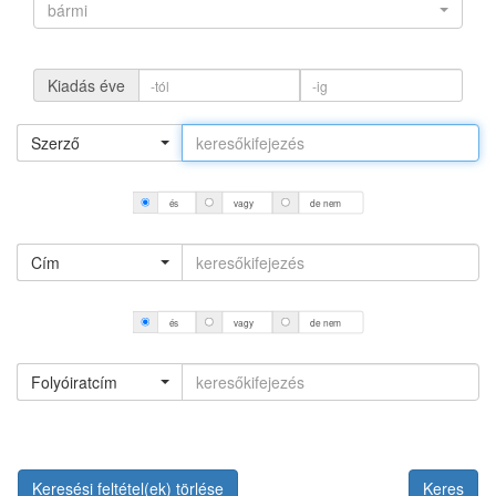
bármi
Kiadás éve
Szerző
és
vagy
de nem
Cím
és
vagy
de nem
Folyóiratcím
Keresési feltétel(ek) törlése