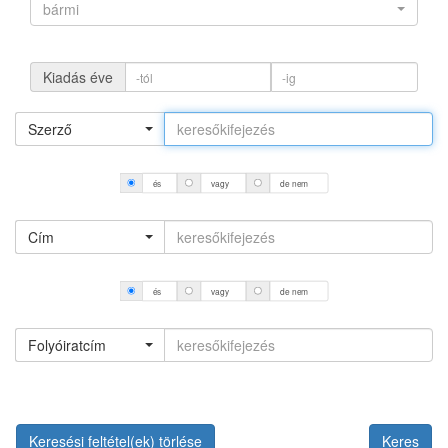
bármi
Kiadás éve
Szerző
és
vagy
de nem
Cím
és
vagy
de nem
Folyóiratcím
Keresési feltétel(ek) törlése