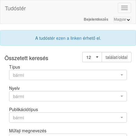
Tudóstér
Toggl
naviga
Bejelentkezés
A tudóstér
ezen a linken
érhető el.
Összetett keresés
12
találat/oldal
Típus
bármi
Nyelv
bármi
Publikációtípus
bármi
Műfaji megnevezés