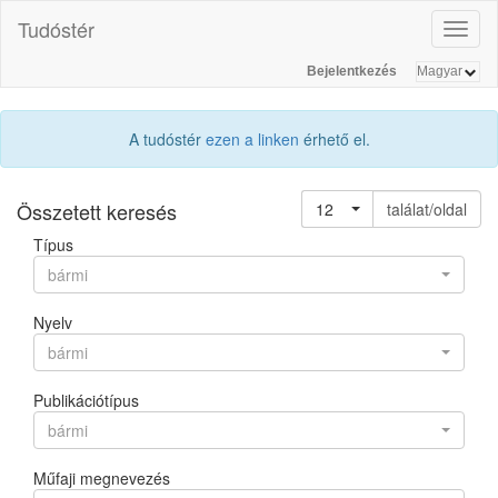
Tudóstér
Toggl
naviga
Bejelentkezés
A tudóstér
ezen a linken
érhető el.
Összetett keresés
12
találat/oldal
Típus
bármi
Nyelv
bármi
Publikációtípus
bármi
Műfaji megnevezés