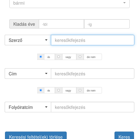
bármi
Kiadás éve
Szerző
és
vagy
de nem
Cím
és
vagy
de nem
Folyóiratcím
Keresési feltétel(ek) törlése