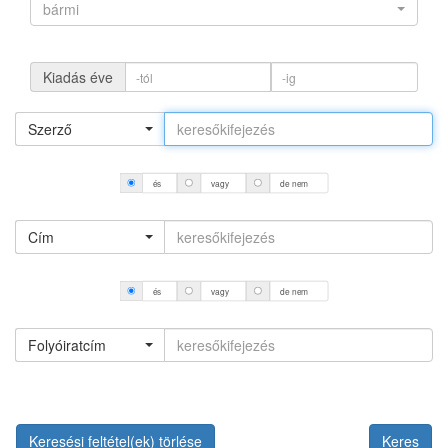
bármi
Kiadás éve
Szerző
és
vagy
de nem
Cím
és
vagy
de nem
Folyóiratcím
Keresési feltétel(ek) törlése