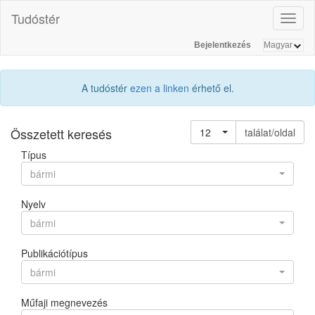
Tudóstér
Toggl
naviga
Bejelentkezés
A tudóstér
ezen a linken
érhető el.
Összetett keresés
12
találat/oldal
Típus
bármi
Nyelv
bármi
Publikációtípus
bármi
Műfaji megnevezés