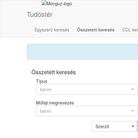
Tudóstér
Egyszerű keresés
Összetett keresés
CCL ke
Összetett keresés
Típus
bármi
Műfaji megnevezés
bármi
Szerző