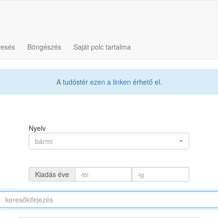
resés
Böngészés
Saját polc tartalma
A tudóstér
ezen a linken
érhető el.
Nyelv
bármi
Kiadás éve