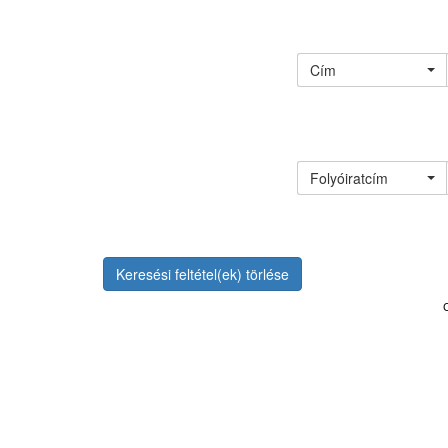
Cím
Folyóiratcím
Keresési feltétel(ek) törlése