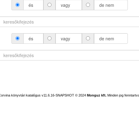
és
vagy
de nem
és
vagy
de nem
Corvina könyvtári katalógus v11.6.16-SNAPSHOT
© 2024
Monguz kft.
Minden jog fenntartva