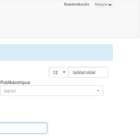
Bejelentkezés
12
találat/oldal
Publikációtípus
bármi