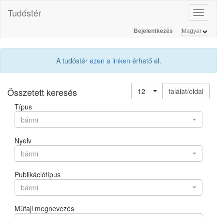
Tudóstér
Toggl
naviga
Bejelentkezés
A tudóstér
ezen a linken
érhető el.
Összetett keresés
12
találat/oldal
Típus
bármi
Nyelv
bármi
Publikációtípus
bármi
Műfaji megnevezés