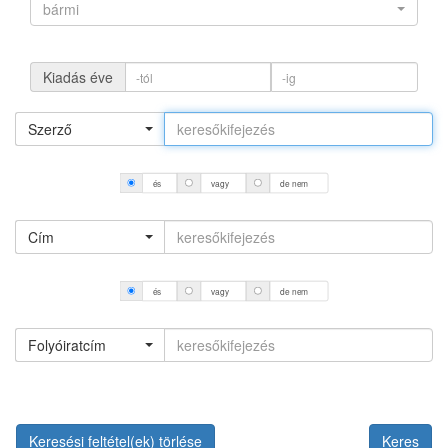
bármi
Kiadás éve
Szerző
és
vagy
de nem
Cím
és
vagy
de nem
Folyóiratcím
Keresési feltétel(ek) törlése