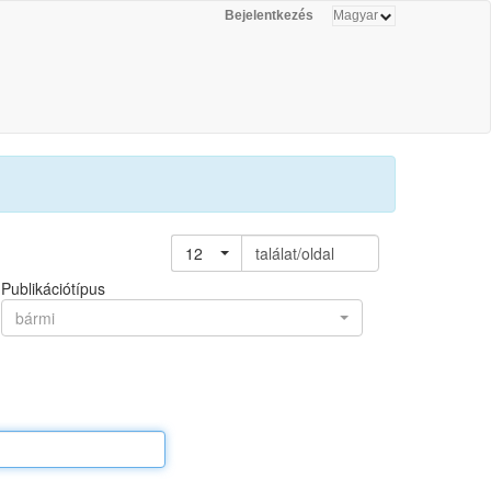
Bejelentkezés
12
találat/oldal
Publikációtípus
bármi