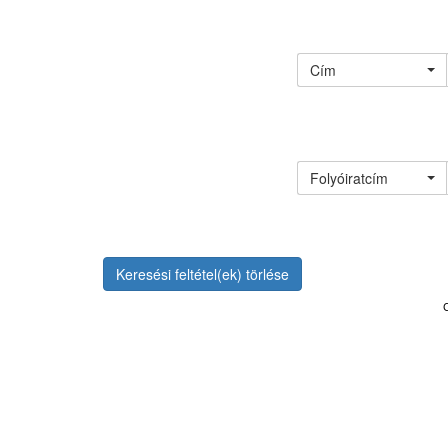
Cím
Folyóiratcím
Keresési feltétel(ek) törlése