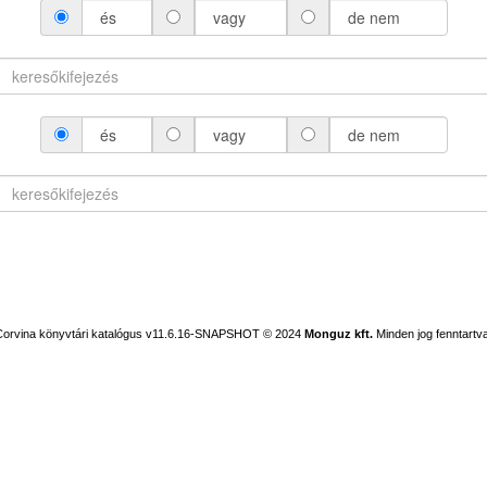
és
vagy
de nem
és
vagy
de nem
Corvina könyvtári katalógus v11.6.16-SNAPSHOT
© 2024
Monguz kft.
Minden jog fenntartva