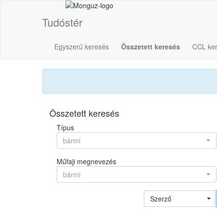
Tudóstér
Egyszerű keresés
Összetett keresés
CCL ke
Összetett keresés
Típus
bármi
Műfaji megnevezés
bármi
Szerző