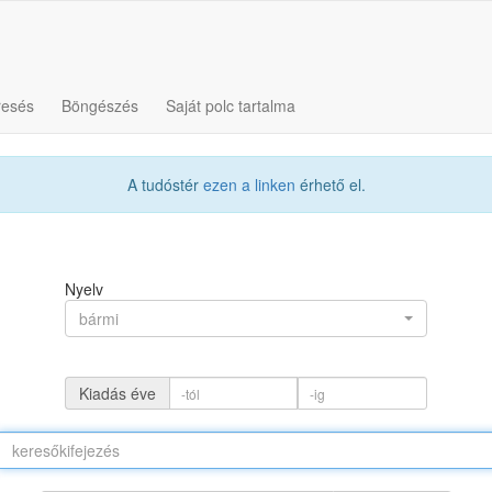
resés
Böngészés
Saját polc tartalma
A tudóstér
ezen a linken
érhető el.
Nyelv
bármi
Kiadás éve