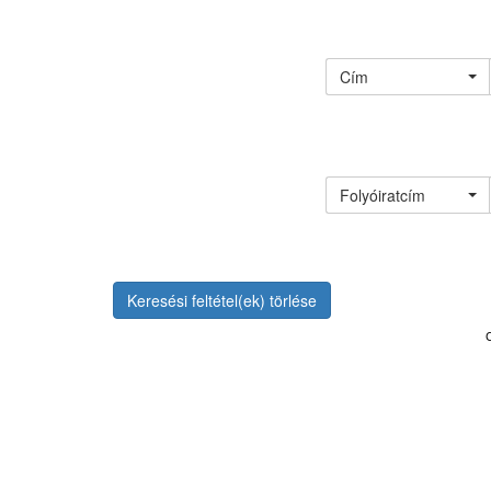
Cím
Folyóiratcím
Keresési feltétel(ek) törlése