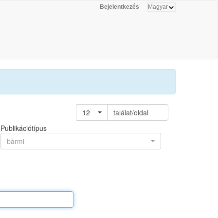
Bejelentkezés
12
találat/oldal
Publikációtípus
bármi