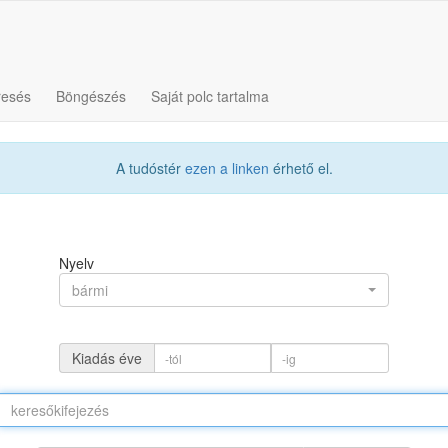
resés
Böngészés
Saját polc tartalma
A tudóstér
ezen a linken
érhető el.
Nyelv
bármi
Kiadás éve