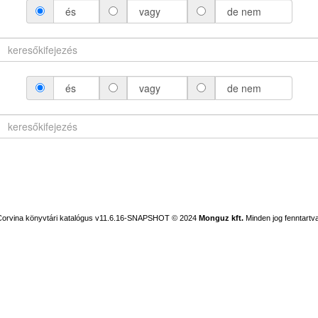
és
vagy
de nem
és
vagy
de nem
Corvina könyvtári katalógus v11.6.16-SNAPSHOT
© 2024
Monguz kft.
Minden jog fenntartva