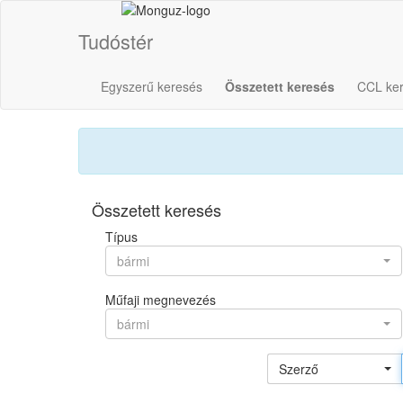
Tudóstér
Egyszerű keresés
Összetett keresés
CCL ke
Összetett keresés
Típus
bármi
Műfaji megnevezés
bármi
Szerző