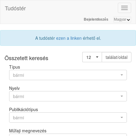
Tudóstér
Toggl
naviga
Bejelentkezés
A tudóstér
ezen a linken
érhető el.
Összetett keresés
12
találat/oldal
Típus
bármi
Nyelv
bármi
Publikációtípus
bármi
Műfaji megnevezés