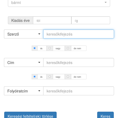
bármi
Kiadás éve
Szerző
és
vagy
de nem
Cím
és
vagy
de nem
Folyóiratcím
Keresési feltétel(ek) törlése