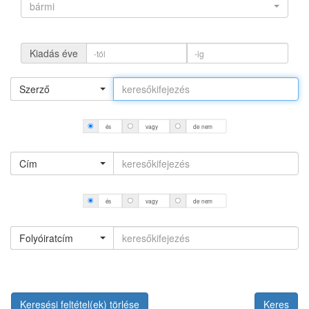
bármi
Kiadás éve
Szerző
és
vagy
de nem
Cím
és
vagy
de nem
Folyóiratcím
Keresési feltétel(ek) törlése