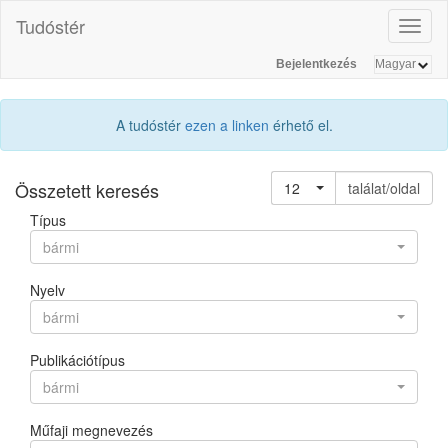
Tudóstér
Toggl
naviga
Bejelentkezés
A tudóstér
ezen a linken
érhető el.
Összetett keresés
12
találat/oldal
Típus
bármi
Nyelv
bármi
Publikációtípus
bármi
Műfaji megnevezés