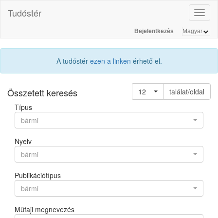
Tudóstér
Toggl
naviga
Bejelentkezés
A tudóstér
ezen a linken
érhető el.
Összetett keresés
12
találat/oldal
Típus
bármi
Nyelv
bármi
Publikációtípus
bármi
Műfaji megnevezés