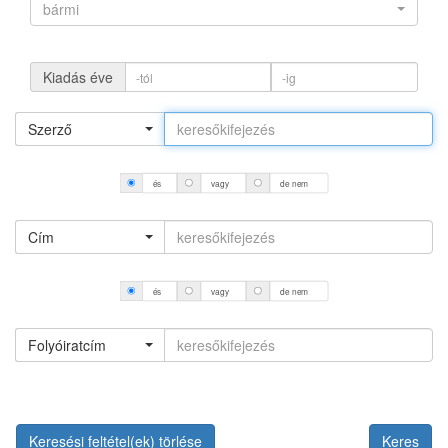
bármi
Kiadás éve
Szerző
és
vagy
de nem
Cím
és
vagy
de nem
Folyóiratcím
Keresési feltétel(ek) törlése