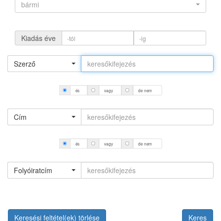
bármi
Kiadás éve
Szerző
és
vagy
de nem
Cím
és
vagy
de nem
Folyóiratcím
Keresési feltétel(ek) törlése