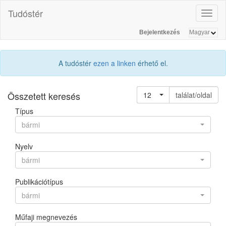
Tudóstér
Toggl
naviga
Bejelentkezés
A tudóstér
ezen a linken
érhető el.
Összetett keresés
12
találat/oldal
Típus
bármi
Nyelv
bármi
Publikációtípus
bármi
Műfaji megnevezés