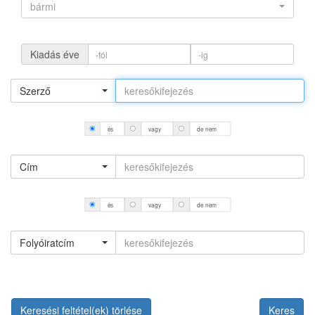
bármi
Kiadás éve
Szerző
és
vagy
de nem
Cím
és
vagy
de nem
Folyóiratcím
Keresési feltétel(ek) törlése