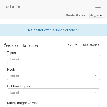
Tudóstér
Toggl
naviga
Bejelentkezés
A tudóstér
ezen a linken
érhető el.
Összetett keresés
12
találat/oldal
Típus
bármi
Nyelv
bármi
Publikációtípus
bármi
Műfaji megnevezés