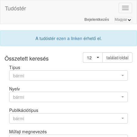
Tudóstér
Toggl
naviga
Bejelentkezés
A tudóstér
ezen a linken
érhető el.
Összetett keresés
12
találat/oldal
Típus
bármi
Nyelv
bármi
Publikációtípus
bármi
Műfaji megnevezés