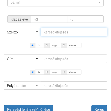
bármi
Kiadás éve
Szerző
és
vagy
de nem
Cím
és
vagy
de nem
Folyóiratcím
Keresési feltétel(ek) törlése