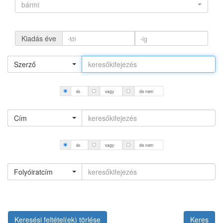
bármi
Kiadás éve
Szerző
és
vagy
de nem
Cím
és
vagy
de nem
Folyóiratcím
Keresési feltétel(ek) törlése