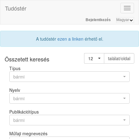
Tudóstér
Toggl
naviga
Bejelentkezés
A tudóstér
ezen a linken
érhető el.
Összetett keresés
12
találat/oldal
Típus
bármi
Nyelv
bármi
Publikációtípus
bármi
Műfaji megnevezés