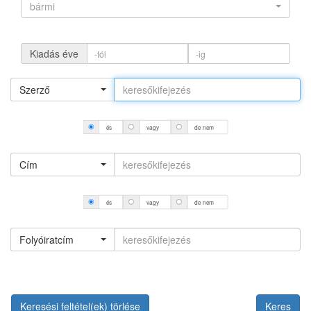
bármi
Kiadás éve
Szerző
és
vagy
de nem
Cím
és
vagy
de nem
Folyóiratcím
Keresési feltétel(ek) törlése