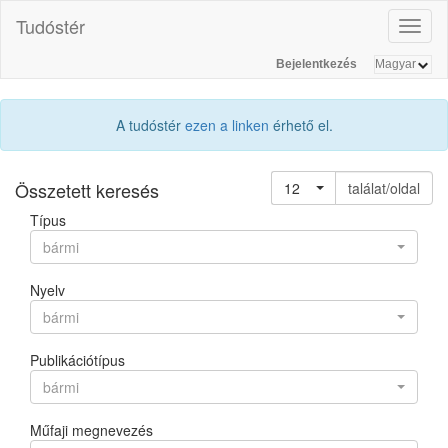
Tudóstér
Toggl
naviga
Bejelentkezés
A tudóstér
ezen a linken
érhető el.
Összetett keresés
12
találat/oldal
Típus
bármi
Nyelv
bármi
Publikációtípus
bármi
Műfaji megnevezés