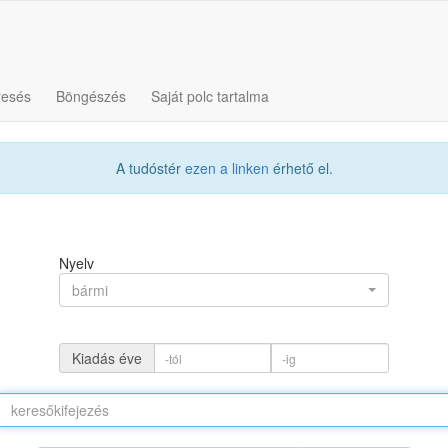
resés
Böngészés
Saját polc tartalma
A tudóstér
ezen a linken
érhető el.
Nyelv
bármi
Kiadás éve