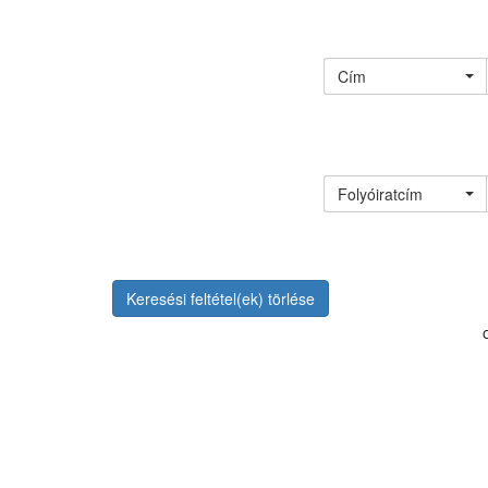
Cím
Folyóiratcím
Keresési feltétel(ek) törlése