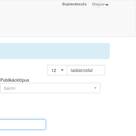
Bejelentkezés
12
találat/oldal
Publikációtípus
bármi