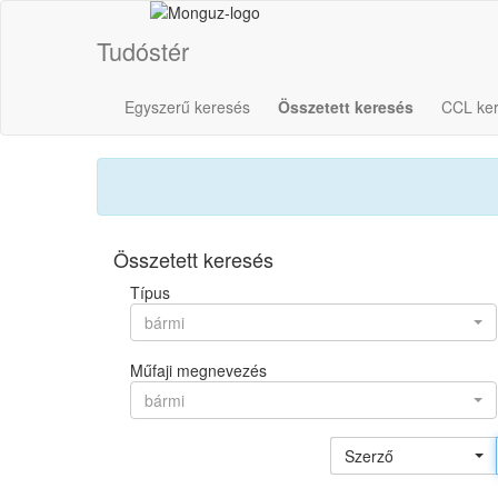
Tudóstér
Egyszerű keresés
Összetett keresés
CCL ke
Összetett keresés
Típus
bármi
Műfaji megnevezés
bármi
Szerző