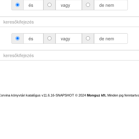
és
vagy
de nem
és
vagy
de nem
Corvina könyvtári katalógus v11.6.16-SNAPSHOT
© 2024
Monguz kft.
Minden jog fenntartva