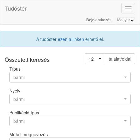
Tudóstér
Toggl
naviga
Bejelentkezés
A tudóstér
ezen a linken
érhető el.
Összetett keresés
12
találat/oldal
Típus
bármi
Nyelv
bármi
Publikációtípus
bármi
Műfaji megnevezés