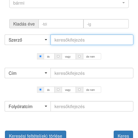
bármi
Kiadás éve
Szerző
és
vagy
de nem
Cím
és
vagy
de nem
Folyóiratcím
Keresési feltétel(ek) törlése