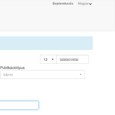
Bejelentkezés
12
találat/oldal
Publikációtípus
bármi