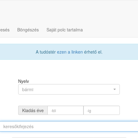
resés
Böngészés
Saját polc tartalma
A tudóstér
ezen a linken
érhető el.
Nyelv
bármi
Kiadás éve