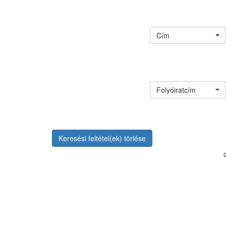
Cím
Folyóiratcím
Keresési feltétel(ek) törlése