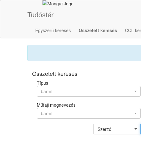
Tudóstér
Egyszerű keresés
Összetett keresés
CCL ke
Összetett keresés
Típus
bármi
Műfaji megnevezés
bármi
Szerző