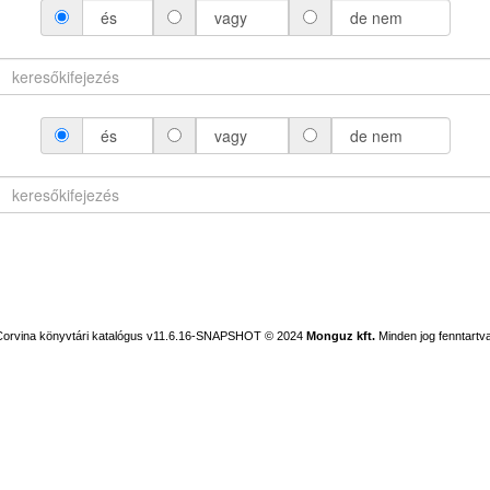
és
vagy
de nem
és
vagy
de nem
Corvina könyvtári katalógus v11.6.16-SNAPSHOT
© 2024
Monguz kft.
Minden jog fenntartva