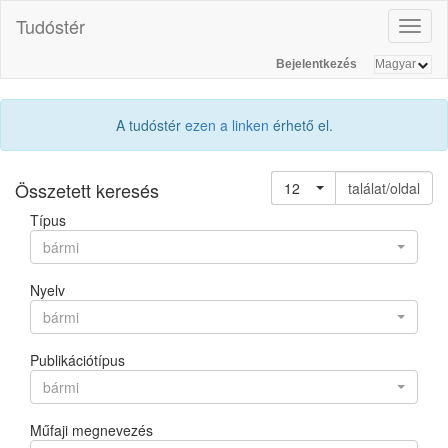
Tudóstér
Toggl
naviga
Bejelentkezés
A tudóstér
ezen a linken
érhető el.
Összetett keresés
12
találat/oldal
Típus
bármi
Nyelv
bármi
Publikációtípus
bármi
Műfaji megnevezés