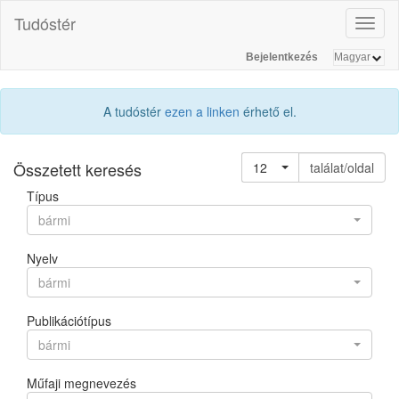
Tudóstér
Toggl
naviga
Bejelentkezés
A tudóstér
ezen a linken
érhető el.
Összetett keresés
12
találat/oldal
Típus
bármi
Nyelv
bármi
Publikációtípus
bármi
Műfaji megnevezés