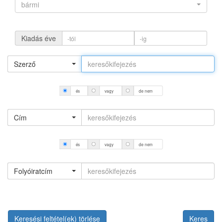
bármi
Kiadás éve
Szerző
és
vagy
de nem
Cím
és
vagy
de nem
Folyóiratcím
Keresési feltétel(ek) törlése