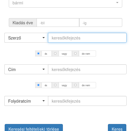
bármi
Kiadás éve
Szerző
és
vagy
de nem
Cím
és
vagy
de nem
Folyóiratcím
Keresési feltétel(ek) törlése