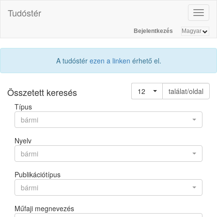
Tudóstér
Toggl
naviga
Bejelentkezés
A tudóstér
ezen a linken
érhető el.
Összetett keresés
12
találat/oldal
Típus
bármi
Nyelv
bármi
Publikációtípus
bármi
Műfaji megnevezés