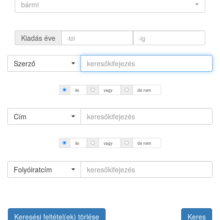
bármi
Kiadás éve
Szerző
és
vagy
de nem
Cím
és
vagy
de nem
Folyóiratcím
Keresési feltétel(ek) törlése