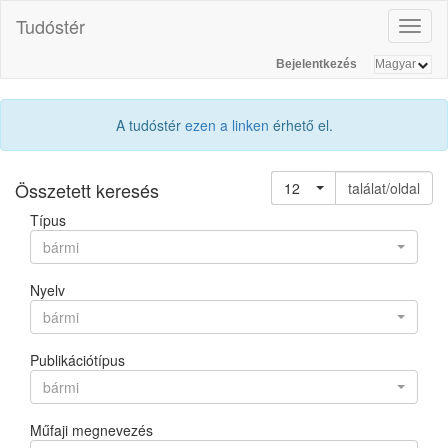
Tudóstér
Toggl
naviga
Bejelentkezés
A tudóstér
ezen a linken
érhető el.
Összetett keresés
12
találat/oldal
Típus
bármi
Nyelv
bármi
Publikációtípus
bármi
Műfaji megnevezés