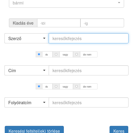
bármi
Kiadás éve
Szerző
és
vagy
de nem
Cím
és
vagy
de nem
Folyóiratcím
Keresési feltétel(ek) törlése