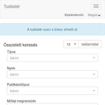
Tudóstér
Toggl
naviga
Bejelentkezés
A tudóstér
ezen a linken
érhető el.
Összetett keresés
12
találat/oldal
Típus
bármi
Nyelv
bármi
Publikációtípus
bármi
Műfaji megnevezés