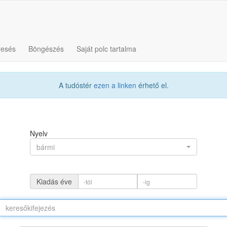
resés
Böngészés
Saját polc tartalma
A tudóstér
ezen a linken
érhető el.
Nyelv
bármi
Kiadás éve