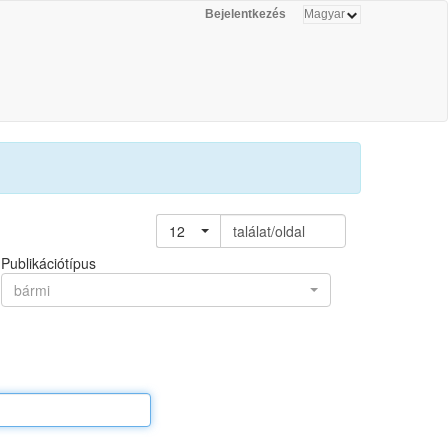
Bejelentkezés
12
találat/oldal
Publikációtípus
bármi