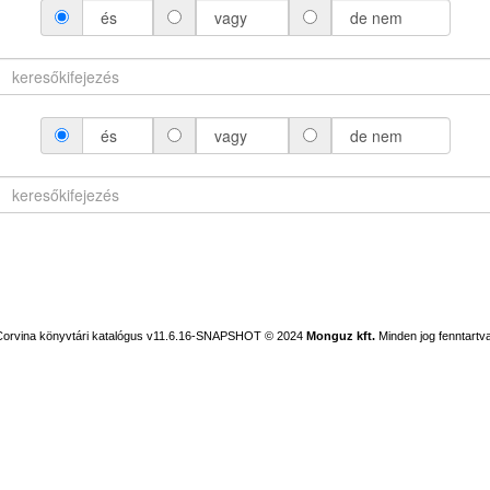
és
vagy
de nem
és
vagy
de nem
Corvina könyvtári katalógus v11.6.16-SNAPSHOT
© 2024
Monguz kft.
Minden jog fenntartva