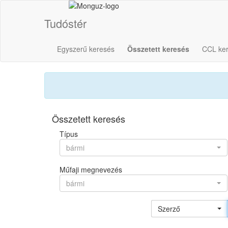
Tudóstér
Egyszerű keresés
Összetett keresés
CCL ke
Összetett keresés
Típus
bármi
Műfaji megnevezés
bármi
Szerző