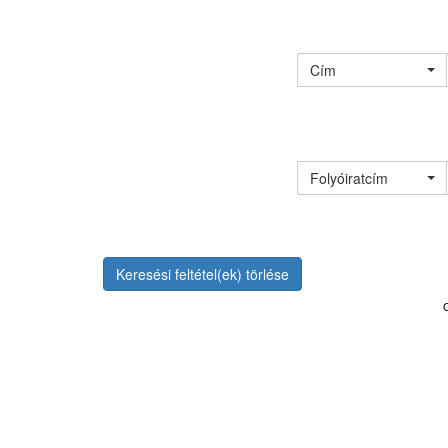
Cím
Folyóiratcím
Keresési feltétel(ek) törlése