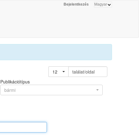
Bejelentkezés
12
találat/oldal
Publikációtípus
bármi