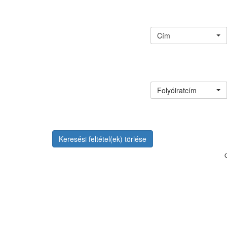
Cím
Folyóiratcím
Keresési feltétel(ek) törlése