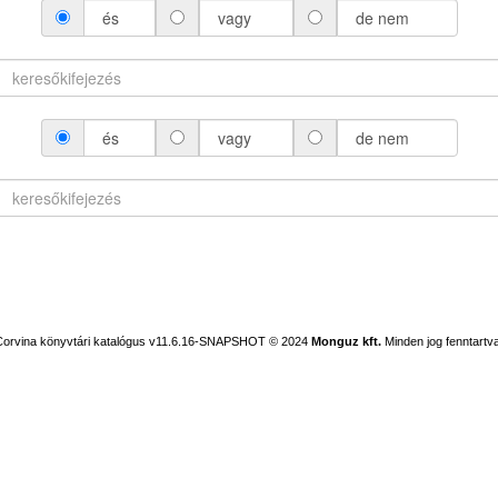
és
vagy
de nem
és
vagy
de nem
Corvina könyvtári katalógus v11.6.16-SNAPSHOT
© 2024
Monguz kft.
Minden jog fenntartva