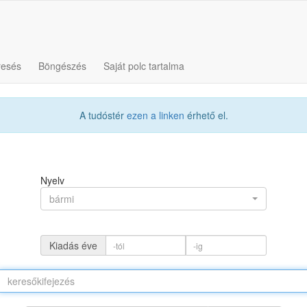
resés
Böngészés
Saját polc tartalma
A tudóstér
ezen a linken
érhető el.
Nyelv
bármi
Kiadás éve