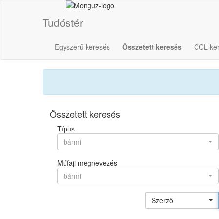
Tudóstér
Egyszerű keresés
Összetett keresés
CCL ke
Összetett keresés
Típus
bármi
Műfaji megnevezés
bármi
Szerző