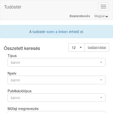
Tudóstér
Toggl
naviga
Bejelentkezés
A tudóstér
ezen a linken
érhető el.
Összetett keresés
12
találat/oldal
Típus
bármi
Nyelv
bármi
Publikációtípus
bármi
Műfaji megnevezés