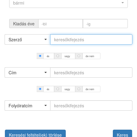
bármi
Kiadás éve
Szerző
és
vagy
de nem
Cím
és
vagy
de nem
Folyóiratcím
Keresési feltétel(ek) törlése