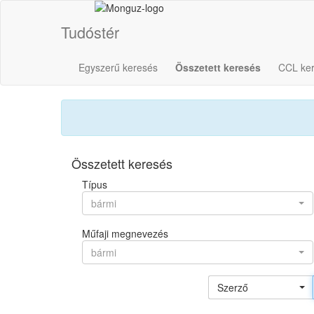
Tudóstér
Egyszerű keresés
Összetett keresés
CCL ke
Összetett keresés
Típus
bármi
Műfaji megnevezés
bármi
Szerző