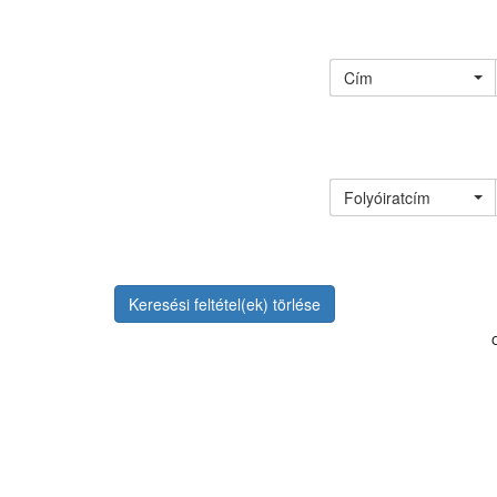
Cím
Folyóiratcím
Keresési feltétel(ek) törlése