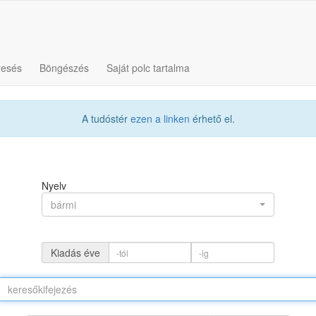
resés
Böngészés
Saját polc tartalma
A tudóstér
ezen a linken
érhető el.
Nyelv
bármi
Kiadás éve