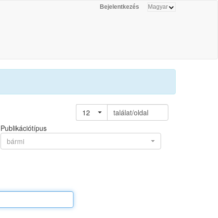
Bejelentkezés
12
találat/oldal
Publikációtípus
bármi