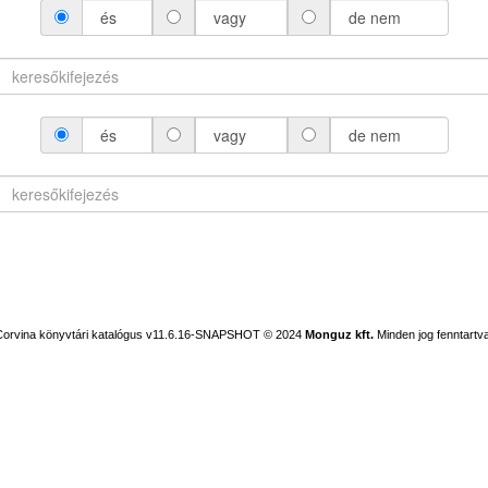
és
vagy
de nem
és
vagy
de nem
Corvina könyvtári katalógus v11.6.16-SNAPSHOT
© 2024
Monguz kft.
Minden jog fenntartva