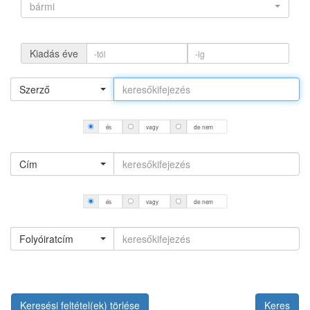
bármi
Kiadás éve
Szerző
és
vagy
de nem
Cím
és
vagy
de nem
Folyóiratcím
Keresési feltétel(ek) törlése