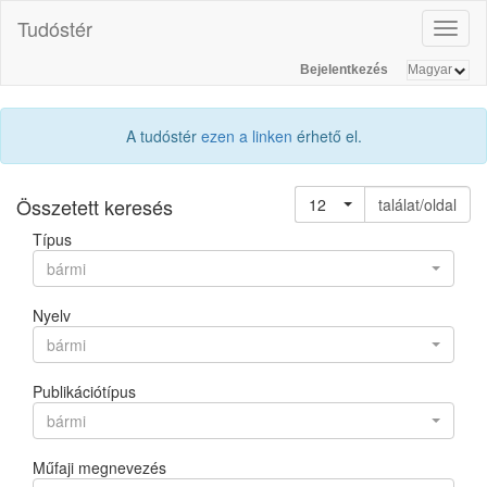
Tudóstér
Toggl
naviga
Bejelentkezés
A tudóstér
ezen a linken
érhető el.
Összetett keresés
12
találat/oldal
Típus
bármi
Nyelv
bármi
Publikációtípus
bármi
Műfaji megnevezés