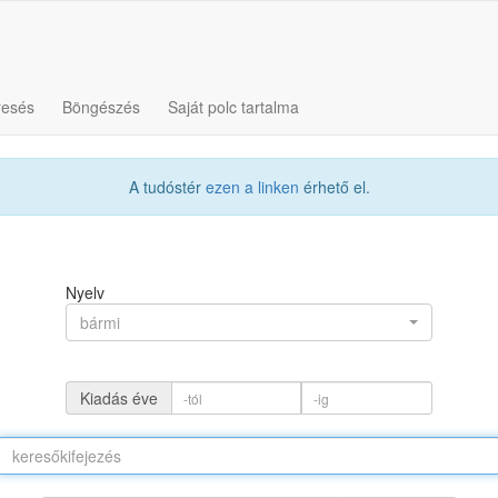
resés
Böngészés
Saját polc tartalma
A tudóstér
ezen a linken
érhető el.
Nyelv
bármi
Kiadás éve