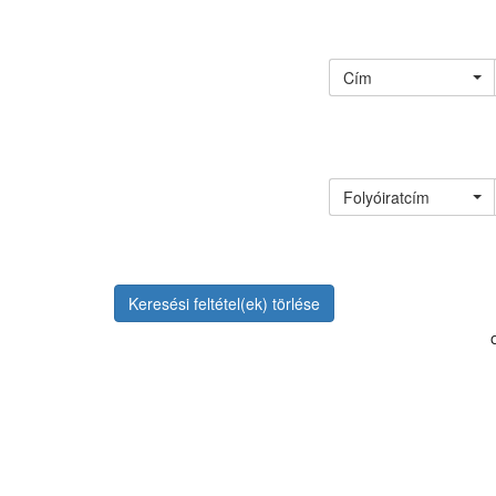
Cím
Folyóiratcím
Keresési feltétel(ek) törlése