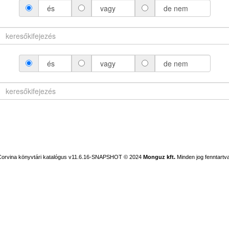
és
vagy
de nem
és
vagy
de nem
Corvina könyvtári katalógus v11.6.16-SNAPSHOT
© 2024
Monguz kft.
Minden jog fenntartva