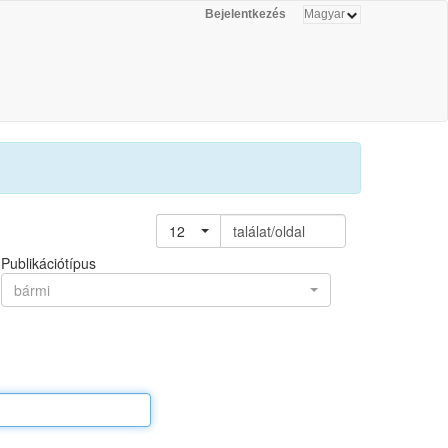
Bejelentkezés
12
találat/oldal
Publikációtípus
bármi