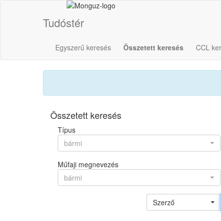
Tudóstér
Egyszerű keresés
Összetett keresés
CCL ke
Összetett keresés
Típus
bármi
Műfaji megnevezés
bármi
Szerző