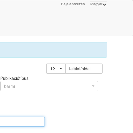
Bejelentkezés
12
találat/oldal
Publikációtípus
bármi