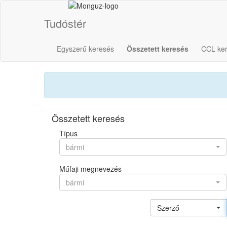
Tudóstér
Egyszerű keresés
Összetett keresés
CCL ke
Összetett keresés
Típus
bármi
Műfaji megnevezés
bármi
Szerző