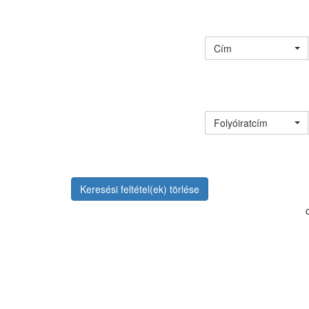
Cím
Folyóiratcím
Keresési feltétel(ek) törlése