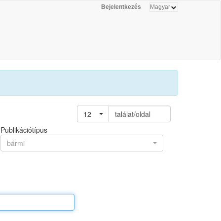
Bejelentkezés
12
találat/oldal
Publikációtípus
bármi