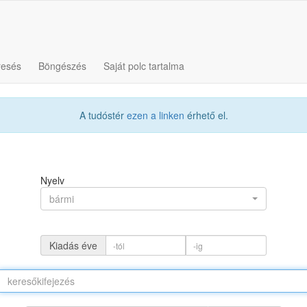
resés
Böngészés
Saját polc tartalma
A tudóstér
ezen a linken
érhető el.
Nyelv
bármi
Kiadás éve