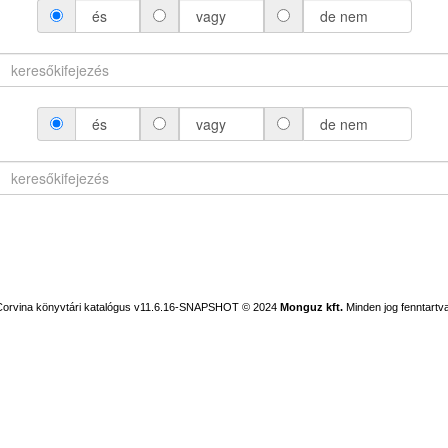
és
vagy
de nem
és
vagy
de nem
Corvina könyvtári katalógus v11.6.16-SNAPSHOT
© 2024
Monguz kft.
Minden jog fenntartva