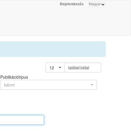
Bejelentkezés
12
találat/oldal
Publikációtípus
bármi