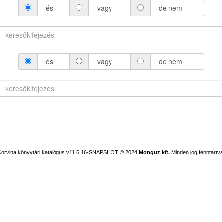
és
vagy
de nem
és
vagy
de nem
Corvina könyvtári katalógus v11.6.16-SNAPSHOT
© 2024
Monguz kft.
Minden jog fenntartva