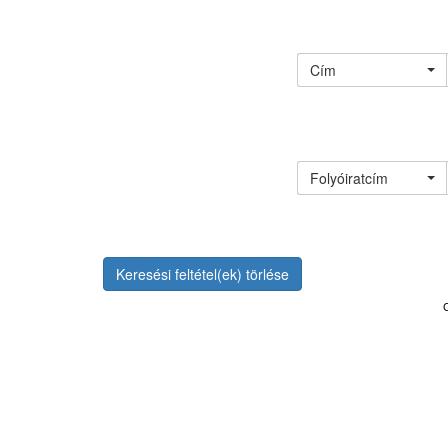
Cím
Folyóiratcím
Keresési feltétel(ek) törlése