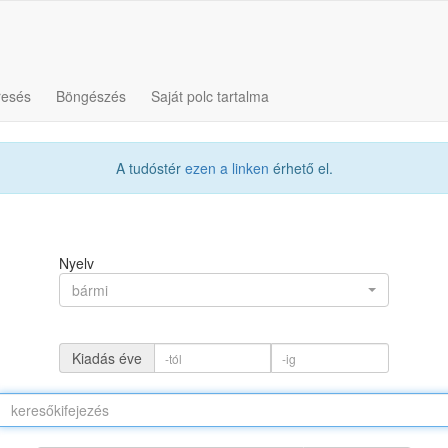
resés
Böngészés
Saját polc tartalma
A tudóstér
ezen a linken
érhető el.
Nyelv
bármi
Kiadás éve