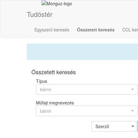
Tudóstér
Egyszerű keresés
Összetett keresés
CCL ke
Összetett keresés
Típus
bármi
Műfaji megnevezés
bármi
Szerző