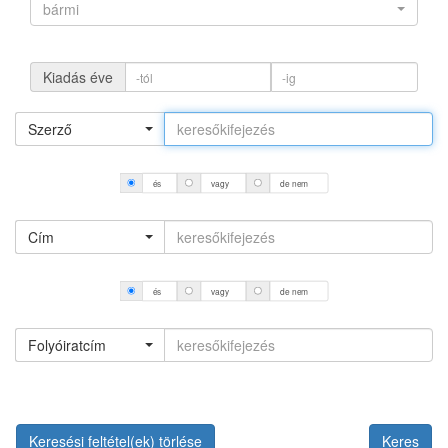
bármi
Kiadás éve
Szerző
és
vagy
de nem
Cím
és
vagy
de nem
Folyóiratcím
Keresési feltétel(ek) törlése