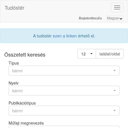
Tudóstér
Toggl
naviga
Bejelentkezés
A tudóstér
ezen a linken
érhető el.
Összetett keresés
12
találat/oldal
Típus
bármi
Nyelv
bármi
Publikációtípus
bármi
Műfaji megnevezés