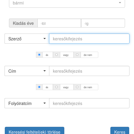
bármi
Kiadás éve
Szerző
és
vagy
de nem
Cím
és
vagy
de nem
Folyóiratcím
Keresési feltétel(ek) törlése