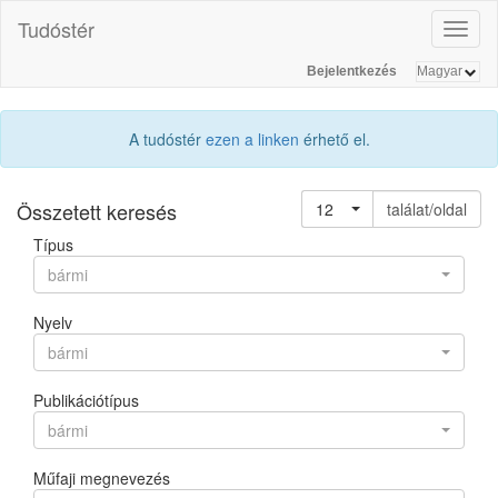
Tudóstér
Toggl
naviga
Bejelentkezés
A tudóstér
ezen a linken
érhető el.
Összetett keresés
12
találat/oldal
Típus
bármi
Nyelv
bármi
Publikációtípus
bármi
Műfaji megnevezés