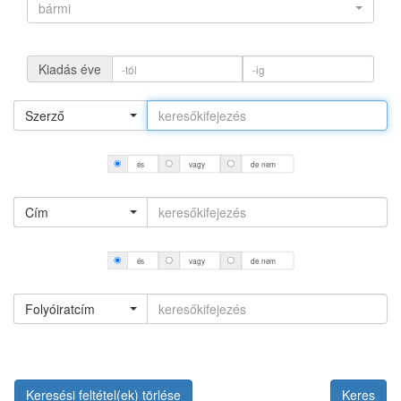
bármi
Kiadás éve
Szerző
és
vagy
de nem
Cím
és
vagy
de nem
Folyóiratcím
Keresési feltétel(ek) törlése