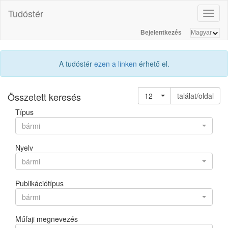
Tudóstér
Toggl
naviga
Bejelentkezés
A tudóstér
ezen a linken
érhető el.
Összetett keresés
12
találat/oldal
Típus
bármi
Nyelv
bármi
Publikációtípus
bármi
Műfaji megnevezés