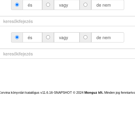
és
vagy
de nem
és
vagy
de nem
Corvina könyvtári katalógus v11.6.16-SNAPSHOT
© 2024
Monguz kft.
Minden jog fenntartva