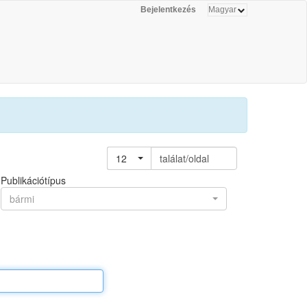
Bejelentkezés
12
találat/oldal
Publikációtípus
bármi