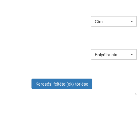
Cím
Folyóiratcím
Keresési feltétel(ek) törlése