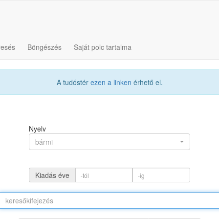
resés
Böngészés
Saját polc tartalma
A tudóstér
ezen a linken
érhető el.
Nyelv
bármi
Kiadás éve