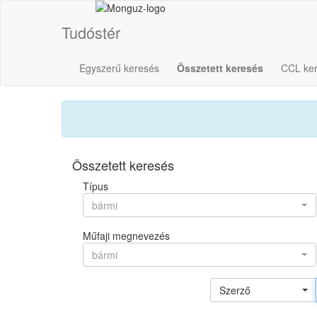
Tudóstér
Egyszerű keresés
Összetett keresés
CCL ke
Összetett keresés
Típus
bármi
Műfaji megnevezés
bármi
Szerző