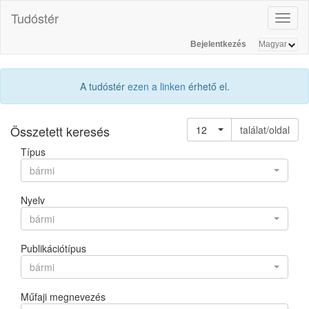
Tudóstér
Toggl
naviga
Bejelentkezés
A tudóstér
ezen a linken
érhető el.
Összetett keresés
12
találat/oldal
Típus
bármi
Nyelv
bármi
Publikációtípus
bármi
Műfaji megnevezés