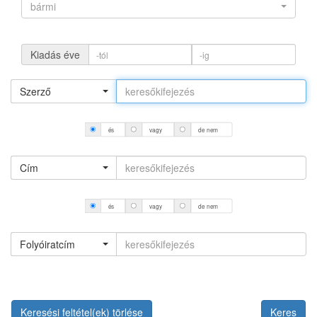
bármi
Kiadás éve
Szerző
és
vagy
de nem
Cím
és
vagy
de nem
Folyóiratcím
Keresési feltétel(ek) törlése