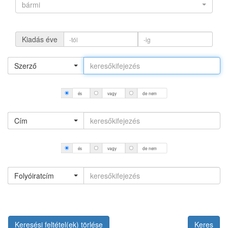
bármi
Kiadás éve
Szerző
és
vagy
de nem
Cím
és
vagy
de nem
Folyóiratcím
Keresési feltétel(ek) törlése