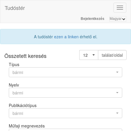
Tudóstér
Toggl
naviga
Bejelentkezés
A tudóstér
ezen a linken
érhető el.
Összetett keresés
12
találat/oldal
Típus
bármi
Nyelv
bármi
Publikációtípus
bármi
Műfaji megnevezés